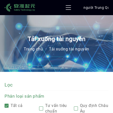
người Trung Quố
Tải xuống tài nguyên
Trang chủ
·
Tải xuống tài nguyên
Lọc
Phân loại sản phẩm
Tất cả
Tư vấn tiêu
Quy định Châu
chuẩn
Âu